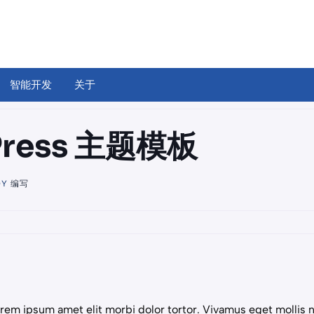
智能开发
关于
Press 主题模板
DY
编写
rem ipsum amet elit morbi dolor tortor. Vivamus eget mollis n