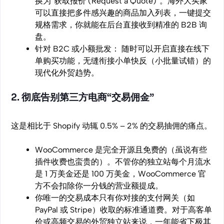
换为“获取报价 (Request a Quote)”。海外大买家
可以直接把多件感兴趣的商品加入列表，一键提交
规格需求，你就能在后台直接收到精准的 B2B 询
盘。
针对 B2C 或小额批发： 随时可以开启直接在线下
单购买功能，无缝衔接小单快反（小批量试错）的
现代化外贸趋势。
2. 彻底告别第三方电商“交易佣金”
这是相比于 Shopify 动辄 0.5% – 2% 的交易抽佣的痛点。
WooCommerce 是完全开源且免费的（虽说有些
插件收费也蛮贵的）。不管你的独立站每个月流水
是 1 万美金还是 100 万美金，WooCommerce 官
方不会扣除你一分钱的营业额提成。
你唯一的交易成本只有你对接的支付网关（如
PayPal 或 Stripe）收取的标准通道费。对于高客单
价或高频交易的外贸独立站来说，一年能省下极其