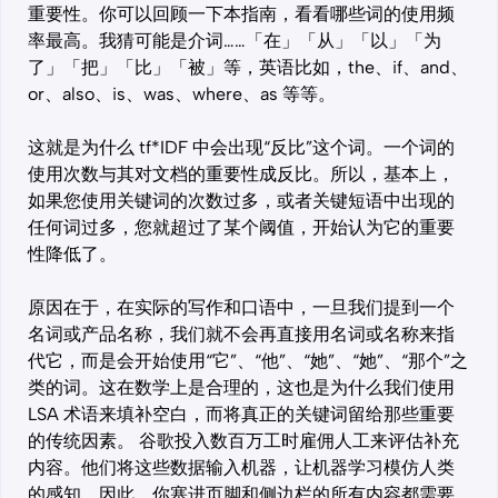
重要性。你可以回顾一下本指南，看看哪些词的使用频
率最高。我猜可能是介词……「在」「从」「以」「为
了」「把」「比」「被」等，英语比如，the、if、and、
or、also、is、was、where、as 等等。
这就是为什么 tf*IDF 中会出现“反比”这个词。一个词的
使用次数与其对文档的重要性成反比。所以，基本上，
如果您使用关键词的次数过多，或者关键短语中出现的
任何词过多，您就超过了某个阈值，开始认为它的重要
性降低了。
原因在于，在实际的写作和口语中，一旦我们提到一个
名词或产品名称，我们就不会再直接用名词或名称来指
代它，而是会开始使用“它”、“他”、“她”、“她”、“那个”之
类的词。这在数学上是合理的，这也是为什么我们使用
LSA 术语来填补空白，而将真正的关键词留给那些重要
的传统因素。 谷歌投入数百万工时雇佣人工来评估补充
内容。他们将这些数据输入机器，让机器学习模仿人类
的感知。因此，你塞进页脚和侧边栏的所有内容都需要