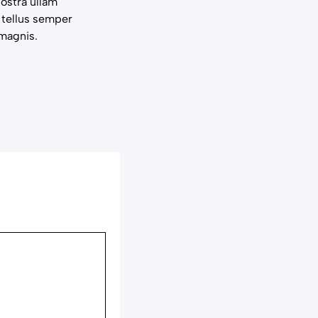
ostra ullam
e tellus semper
 magnis.