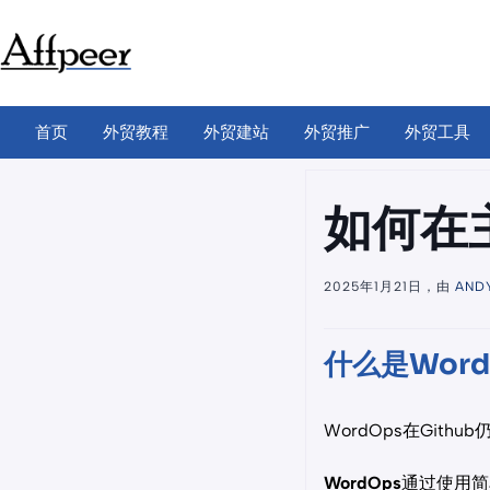
跳
至
内
容
首页
外贸教程
外贸建站
外贸推广
外贸工具
如何在
2025年1月21日，由
AND
什么是Word
WordOps在Gi
WordOps
通过使用简单