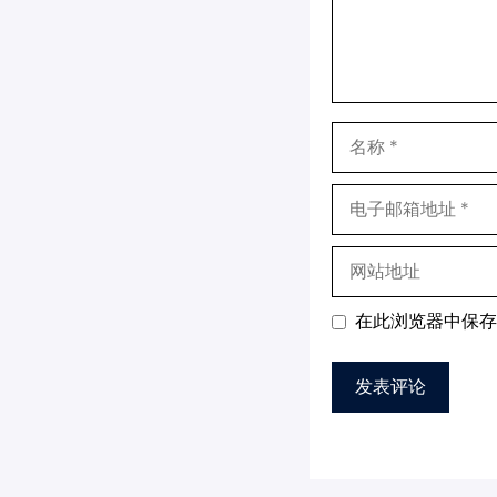
名
称
电
子
邮
网
箱
站
地
地
在此浏览器中保存
址
址