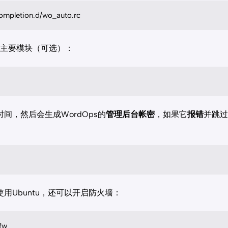
ompletion.d/wo_auto.rc
s的主要模块（可选）：
间，然后会生成WordOps的
管理后台帐密
，如果它
报错
并跳过
用Ubuntu，还可以开启防火墙：
ufw