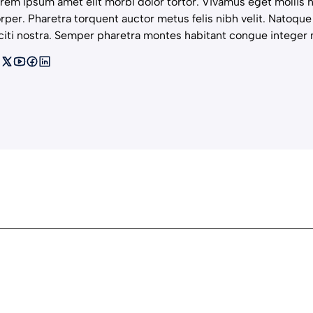
rem ipsum amet elit morbi dolor tortor. Vivamus eget mollis n
rper. Pharetra torquent auctor metus felis nibh velit. Natoqu
citi nostra. Semper pharetra montes habitant congue integer